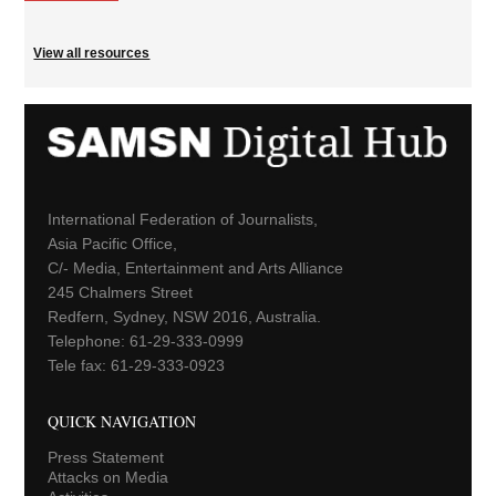
View all resources
International Federation of Journalists,
Asia Pacific Office,
C/- Media, Entertainment and Arts Alliance
245 Chalmers Street
Redfern, Sydney, NSW 2016, Australia.
Telephone: 61-29-333-0999
Tele fax: 61-29-333-0923
QUICK NAVIGATION
Press Statement
Attacks on Media