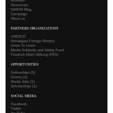
Activities
Resources
SAMSN Blog
Campaign
About us
PARTNERS ORGANIZATIONS
UNESCO
Norwegian Foreign Ministry
Union To Union
Media Solidarity and Safety Fund
Friedrich Ebert Stiftung (FES)
OPPORTUNITIES
Fellowships
(9)
Grants
(2)
Media Jobs
(1)
Scholarships
(1)
SOCIAL MEDIA
Facebook
Twitter