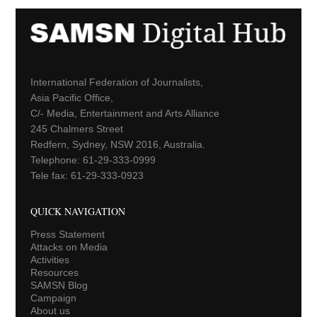
International Federation of Journalists,
Asia Pacific Office,
C/- Media, Entertainment and Arts Alliance
245 Chalmers Street
Redfern, Sydney, NSW 2016, Australia.
Telephone: 61-29-333-0999
Tele fax: 61-29-333-0923
QUICK NAVIGATION
Press Statement
Attacks on Media
Activities
Resources
SAMSN Blog
Campaign
About us