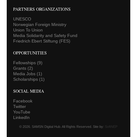
PARTNERS ORGANIZATIONS
UNESCO
Norwegian Foreign Ministry
Union To Union
Media Solidarity and Safety Fund
Friedrich Ebert Stiftung (FES)
OPPORTUNITIES
Fellowships
(9)
Grants
(2)
Media Jobs
(1)
Scholarships
(1)
SOCIAL MEDIA
Facebook
Twitter
YouTube
LinkedIn
© 2026. SAMSN Digital Hub. All Rights Reserved. Site by:
SoftNEP