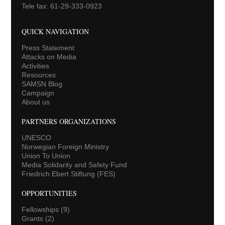
Tele fax: 61-29-333-0923
QUICK NAVIGATION
Press Statement
Attacks on Media
Activities
Resources
SAMSN Blog
Campaign
About us
PARTNERS ORGANIZATIONS
UNESCO
Norwegian Foreign Ministry
Union To Union
Media Solidarity and Safety Fund
Friedrich Ebert Stiftung (FES)
OPPORTUNITIES
Fellowships
(9)
Grants
(2)