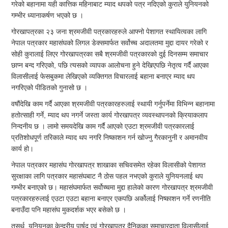
गरेको बहानामा यही कात्तिक महिनाबाट म्याद थपको पत्र नदिएको कुराले युनियनको
गम्भीर ध्यानाकर्षण भएको छ ।
गोरखापत्रका २३ जना श्रमजीवी पत्रकारहरुले आफ्नो पेशागत स्थायित्वका लागि
नेपाल पत्रकार महासंघको लिगल डेक्समार्फत सर्वोच्च अदालतमा मुद्दा दायर गरेको र
सोही कुरालाई लिएर गोरखापत्रका सबै श्रमजीवी पत्रकारको दुई दिनसम्म समाचार
छाप्न बन्द गरिएको, पछि त्यसको व्यापक आलोचना हुने देखिएपछि नेतृत्व गर्दै आएका
विलासीलाई फेसबुकमा लेखिएको व्यक्तिगत विचारलाई बहाना बनाएर म्याद थप
नगरिएको पीडितको गुनासो छ ।
वषौंदेखि काम गर्दै आएका श्रमजीवी पत्रकारहरुलाई स्थायी गर्नुपर्नेमा विभिन्न बहानामा
हतोत्साही गर्ने, म्याद थप नगर्ने जस्ता कार्य गोरखापत्र व्यवस्थापनको क्रियाकलाप
निन्दनीय छ । लामो समयदेखि काम गर्दै आएको एउटा श्रमजीवी पत्रकारलाई
प्रतिशोधपूर्ण तरिकाले म्याद थप नगरि निष्काशन गर्न खोज्नु गैरकानुनी र अमानवीय
कार्य हो।
नेपाल पत्रकार महासंघ गोरखापत्र शाखाका सचिवसमेत रहेका विलासीको पेशागत
सुरक्षाका लागि पत्रकार महासंघबाट नै ठोस पहल नभएको कुराले युनियनलाई थप
गम्भीर बनाएको छ। महासंघमार्फत सर्वोच्चमा मुद्दा हालेको कारण गोरखापत्र श्रमजीवी
पत्रकारहरुलाई एउटा एउटा बहाना बनाएर एकपछि अर्कोलाई निष्काशन गर्ने रणनीति
बनाउँदा पनि महासंघ मुकदर्शक भएर बसेको छ ।
तसर्थ, युनियनका केन्द्रीय पार्षद एवं गोरखापत्र दैनिकका समाचारदाता विलासीलाई