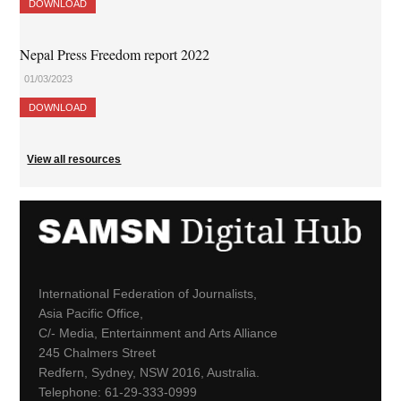
DOWNLOAD
Nepal Press Freedom report 2022
01/03/2023
DOWNLOAD
View all resources
International Federation of Journalists,
Asia Pacific Office,
C/- Media, Entertainment and Arts Alliance
245 Chalmers Street
Redfern, Sydney, NSW 2016, Australia.
Telephone: 61-29-333-0999