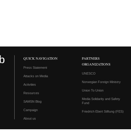
QUICK NAVIGATION
PARTNERS
ORGANIZATIONS
Press Statement
UNESCO
Attacks on Media
Norwegian Foreign Ministry
Activities
Union To Union
Resources
Media Solidarity and Safety
SAMSN Blog
Fund
Campaign
Friedrich Ebert Stiftung (FES)
About us