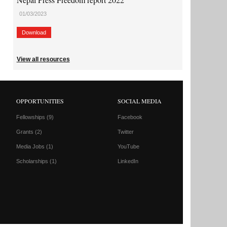
01/03/2023
Download
View all resources
OPPORTUNITIES
SOCIAL MEDIA
Fellowships
(9)
Facebook
Grants
(2)
Twitter
Media Jobs
(1)
YouTube
Scholarships
(1)
LinkedIn