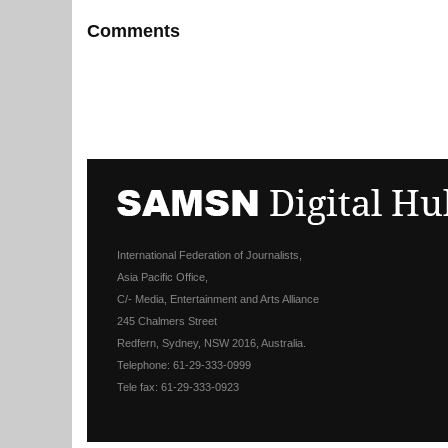
Comments
International Federation of Journalists,
Asia Pacific Office,
C/- Media, Entertainment and Arts Alliance
245 Chalmers Street
Redfern, Sydney, NSW 2016, Australia.
Telephone: 61-29-333-0999
Tele fax: 61-29-333-0923