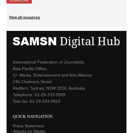
DOWNLOAD
View all resources
International Federation of Journalists,
Asia Pacific Office,
C/- Media, Entertainment and Arts Alliance
245 Chalmers Street
Redfern, Sydney, NSW 2016, Australia.
Telephone: 61-29-333-0999
Tele fax: 61-29-333-0923
QUICK NAVIGATION
Press Statement
Attacks on Media