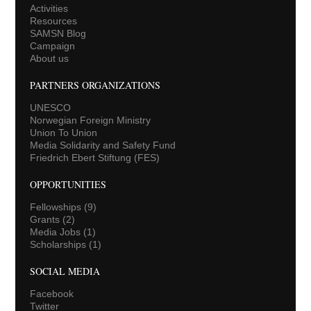
Activities
Resources
SAMSN Blog
Campaign
About us
PARTNERS ORGANIZATIONS
UNESCO
Norwegian Foreign Ministry
Union To Union
Media Solidarity and Safety Fund
Friedrich Ebert Stiftung (FES)
OPPORTUNITIES
Fellowships
(9)
Grants
(2)
Media Jobs
(1)
Scholarships
(1)
SOCIAL MEDIA
Facebook
Twitter