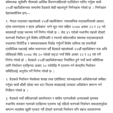
कोषाध्यक्ष सूर्यमणि गौतमको आर्थिक विवरणसहितको प्रतिवेदन पारित गर्नुका साथै
२५औं महाधिवेशनका सन्दर्भमा वैठकले केही महत्वपूर्ण निर्णयहरू गरेको छ । निर्णयहरु
देहायबमोजिम छन्—
१. नेपाल पत्रकार महासंघको
२५औं महाविधेशन ‘व्यवसायिक पत्रकारिताको आधार,
प्रेस स्वतन्त्रता र श्रम अधिकार’ भन्ने मूल नारा सहित २०७४ असार २२ र २३ गते
काठमाडौं प्रज्ञा भवनमा गर्ने निर्णय गरेको छ । जेठ ३१ गतेको स्थानीय तहको दोस्रो
चरणको निर्वाचन हुने विशेष परिस्थिति र त्यस्तो संवेदनशील समयमा पत्रकारहरूले
स्थलगत रिपोर्टिङ र समाचारकक्षमा निर्वाह गर्नुपर्ने विशेष दायित्व एबं तयारीको
प्राविधिक पक्षलाई समेत मध्यनजर गर्र्दै बैठकले महासंघको २५औं महाधिवेशन यस अघि
तोकिएको मिति २०७४ जेठ २० गतेको सट्टा नयाँ मिति असार २२ र २३ गते गर्ने
निर्णय गरेको हो । वैठकले २५औं महाधिवेशनबाट निर्वाचित हुने नयाँ कार्य समितिका
लागि निर्वाचन प्रक्रिया असार २० गतेदेखि नै प्रारम्भ गर्न केन्द्रीय निर्वाचन
समितिलाई अनुरोध गर्ने निर्णय गरेको छ ।
२. वैठकले निर्वाचन भैसकेका शाखा तथा एशोसियट संस्थाहरूको अधिवेशनको समीक्षा
गर्नुका साथै बाँकी रहेका चार वटा जिल्ला शाखालाई तत्काल अधिवेशन सम्पन्न गर्न
निर्देशन गरेको छ ।
३. वैठकले नयाँ संविधानको कार्यान्वयन र संघीय प्रणालीको अभ्यासको क्रममा
स्थानीय सरकार गठनको प्रक्रिया प्रारम्भ भई पहिलो चरणको निर्वाचन सफलतापूर्वक
सम्पन्न भएकोमा खुशी प्रकट गर्दै दोस्रो चरणको निर्वाचन पनि सहज वातावरणमा