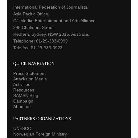
International Federation of Journalists,
Asia Pacific Office,
C/- Media, Entertainment and Arts Alliance
245 Chalmers Street
Redfern, Sydney, NSW 2016, Australia.
Telephone: 61-29-333-0999
Tele fax: 61-29-333-0923
QUICK NAVIGATION
Press Statement
Attacks on Media
Activities
Resources
SAMSN Blog
Campaign
About us
PARTNERS ORGANIZATIONS
UNESCO
Norwegian Foreign Ministry