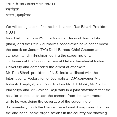
समापन के बाद आंदोलन चलाया जाएगा।
रास बिहारी
अध्यक्ष , एनयूजेआई
—
We will do agitation, if no action is taken: Ras Bihari, President,
NUJ-I
New Delhi, January 25: The National Union of Journalists
(India) and the Delhi Journalists’ Association have condemned
the attack on Janam TV’s Delhi Bureau Chief Gautam and
cameraman Unnikrishnan during the screening of a
controversial BBC documentary at Delhi’s Jawaharlal Nehru
University and demanded the arrest of attackers.
Mr. Ras Bihari, president of NUJ-India, affiliated with the
International Federation of Journalists, DJA convenor Mr.
Rakesh Thapliyal, and Coordinators Mr. K P Malik, Mr. Sachin
Budholiya and Mr. Amlesh Raju said in a joint statement that the
assailants tried to snatch the camera from the cameraman,
while he was doing the coverage of the screening of
documentary. Both the Unions have found it surprising that, on
the one hand, some organisations in the country are showing