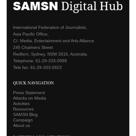
International Federation of Journalists,
Asia Pacific Office,
C/- Media, Entertainment and Arts Alliance
245 Chalmers Street
Redfern, Sydney, NSW 2016, Australia.
Telephone: 61-29-333-0999
Tele fax: 61-29-333-0923
QUICK NAVIGATION
Press Statement
Attacks on Media
Activities
Resources
SAMSN Blog
Campaign
About us